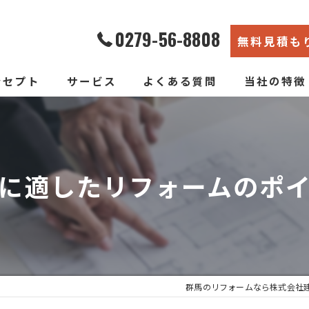
0279-56-8808
無料見積も
ンセプト
サービス
よくある質問
当社の特徴
エコ断熱リフォーム
内装
新築そっくりリフォーム
リノベーショ
に適したリフォームのポ
水回り
断熱
戸建て
群馬のリフォームなら株式会社