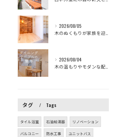
2026/08/05
木のぬくもりが家族を迎えてくれる素敵な玄関🏠
2026/08/04
木の温もりやモダンな配色など、多様なダイニング空間のアイデア...
タグ
Tags
タイル浴室
石油給湯器
リノベーション
バルコニー
防水工事
ユニットバス