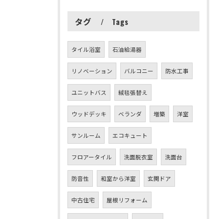
タグ
Tags
タイル浴室
石油給湯器
リノベーション
バルコニー
防水工事
ユニットバス
絨毯張替え
ウッドデッキ
ベランダ
増築
洋室
サンルーム
エコキュート
フロアータイル
洗面脱衣室
洗面台
防音性
和室から洋室
玄関ドア
中古住宅
屋根リフォーム