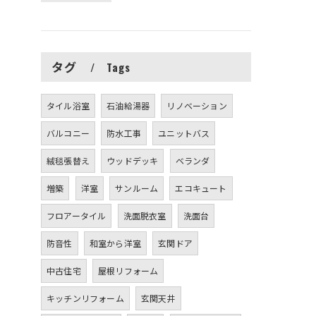
タグ
Tags
タイル浴室
石油給湯器
リノベーション
バルコニー
防水工事
ユニットバス
絨毯張替え
ウッドデッキ
ベランダ
増築
洋室
サンルーム
エコキュート
フロアータイル
洗面脱衣室
洗面台
防音性
和室から洋室
玄関ドア
中古住宅
屋根リフォーム
キッチンリフォーム
玄関天井