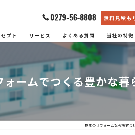
0279-56-8808
無料見積も
ンセプト
サービス
よくある質問
当社の特徴
エコ断熱リフォーム
内装
新築そっくりリフォーム
リノベーショ
フォームでつくる豊かな暮
水回り
断熱
戸建て
群馬のリフォームなら株式会