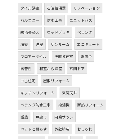
タイル浴室
石油給湯器
リノベーション
バルコニー
防水工事
ユニットバス
絨毯張替え
ウッドデッキ
ベランダ
増築
洋室
サンルーム
エコキュート
フロアータイル
洗面脱衣室
洗面台
防音性
和室から洋室
玄関ドア
中古住宅
屋根リフォーム
キッチンリフォーム
玄関天井
ベランダ防水工事
給湯機
断熱リフォーム
断熱
戸建て
内窓サッシ
ペットと暮らす
外壁塗装
おしゃれ