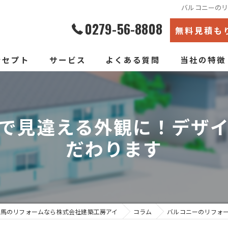
バルコニーの
0279-56-8808
無料見積も
ンセプト
サービス
よくある質問
当社の特徴
エコ断熱リフォーム
内装
新築そっくりリフォーム
リノベーショ
で見違える外観に！デザ
だわります
水回り
断熱
戸建て
群馬のリフォームなら株式会社建築工房アイ
コラム
バルコニーのリフォ