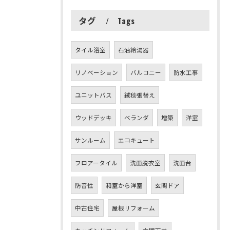
タグ
Tags
タイル浴室
石油給湯器
リノベーション
バルコニー
防水工事
ユニットバス
絨毯張替え
ウッドデッキ
ベランダ
増築
洋室
サンルーム
エコキュート
フロアータイル
洗面脱衣室
洗面台
防音性
和室から洋室
玄関ドア
中古住宅
屋根リフォーム