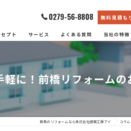
0279-56-8808
無料見積も
ンセプト
サービス
よくある質問
当社の特徴
エコ断熱リフォーム
内装
新築そっくりリフォーム
リノベーショ
手軽に！前橋リフォームの
水回り
断熱
戸建て
群馬のリフォームなら株式会社建築工房アイ
コラム