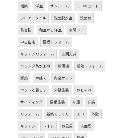
増築
洋室
サンルーム
エコキュート
フロアータイル
洗面脱衣室
洗面台
防音性
和室から洋室
玄関ドア
中古住宅
屋根リフォーム
キッチンリフォーム
玄関天井
ベランダ防水工事
給湯機
断熱リフォーム
断熱
戸建て
内窓サッシ
ペットと暮らす
外壁塗装
おしゃれ
サイディング
屋根塗装
介護
群馬
リフォーム
新築そっくり
エコ
外壁
キッチン
トイレ
お風呂
洗面所
フローリング
マンション
屋根