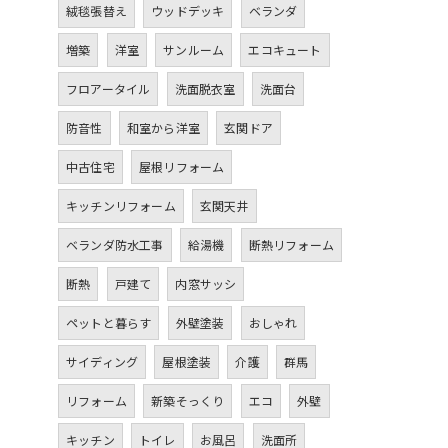
絨毯張替え
ウッドデッキ
ベランダ
増築
洋室
サンルーム
エコキュート
フロアータイル
洗面脱衣室
洗面台
防音性
和室から洋室
玄関ドア
中古住宅
屋根リフォーム
キッチンリフォーム
玄関天井
ベランダ防水工事
給湯機
断熱リフォーム
断熱
戸建て
内窓サッシ
ペットと暮らす
外壁塗装
おしゃれ
サイディング
屋根塗装
介護
群馬
リフォーム
新築そっくり
エコ
外壁
キッチン
トイレ
お風呂
洗面所