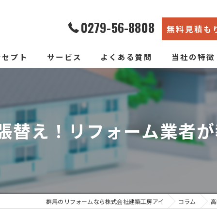
0279-56-8808
無料見積も
ンセプト
サービス
よくある質問
当社の特徴
エコ断熱リフォーム
内装
新築そっくりリフォーム
リノベーショ
張替え！リフォーム業者が教
水回り
断熱
戸建て
群馬のリフォームなら株式会社建築工房アイ
コラム
高