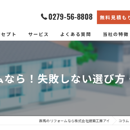
0279-56-8808
無料見積も
ンセプト
サービス
よくある質問
当社の特徴
エコ断熱リフォーム
内装
新築そっくりリフォーム
リノベーショ
ムなら！失敗しない選び方
水回り
断熱
戸建て
群馬のリフォームなら株式会社建築工房アイ
コラム