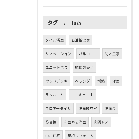
タグ
Tags
タイル浴室
石油給湯器
リノベーション
バルコニー
防水工事
ユニットバス
絨毯張替え
ウッドデッキ
ベランダ
増築
洋室
サンルーム
エコキュート
フロアータイル
洗面脱衣室
洗面台
防音性
和室から洋室
玄関ドア
中古住宅
屋根リフォーム