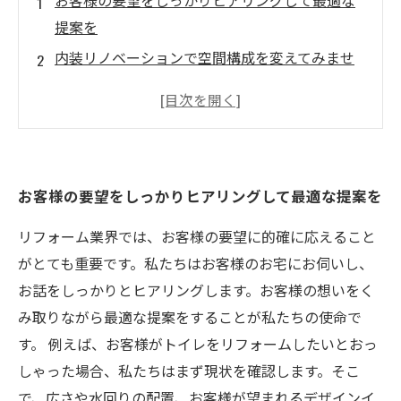
お客様の要望をしっかりヒアリングして最適な
提案を
内装リノベーションで空間構成を変えてみませ
んか？
洗練された内装デザインで快適な生活空間を実
現
内装リノベーションで実現する省エネ・節水対
お客様の要望をしっかりヒアリングして最適な提案を
策
忙しい方にも安心の一括費用で気軽にリノベー
リフォーム業界では、お客様の要望に的確に応えること
ション
がとても重要です。私たちはお客様のお宅にお伺いし、
お話をしっかりとヒアリングします。お客様の想いをく
み取りながら最適な提案をすることが私たちの使命で
す。 例えば、お客様がトイレをリフォームしたいとおっ
しゃった場合、私たちはまず現状を確認します。そこ
で、広さや水回りの配置、お客様が望まれるデザインイ