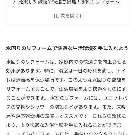
充実した設備で快適さ倍増！水回りリフォーム
の魅力とは？
ムダなお金をかけずに水まわりリフォームを行
なう方法
快適空間に必要なポイント！水回りリフォーム
水回りのリフォームで快適な生活環境を手に入れよう
で考慮すべきポイント
水回りリフォームのスペシャリストに相談し
水回りのリフォームは、家庭内での快適さを向上させる
て、最高のリフォームを手に入れよう
効果があります。特に、浴室は一日の疲れを癒し、トイ
レは清潔感を保つ場所です。このような水回りの空間を
リフォームすることで、生活環境をより快適なものにす
ることができます。 浴室のリフォームには、ユニットバ
スの交換やシャワーの増設などがあります。また、床暖
房や浴室乾燥機の設置もオススメです。これらの改修に
より、より快適な入浴体験を手に入れることができま
す。 トイレのリフォームには、手洗いシンクやタンクレ