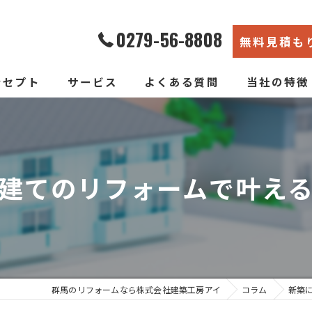
0279-56-8808
無料見積も
ンセプト
サービス
よくある質問
当社の特徴
エコ断熱リフォーム
内装
新築そっくりリフォーム
リノベーショ
建てのリフォームで叶え
水回り
断熱
戸建て
群馬のリフォームなら株式会社建築工房アイ
コラム
新築