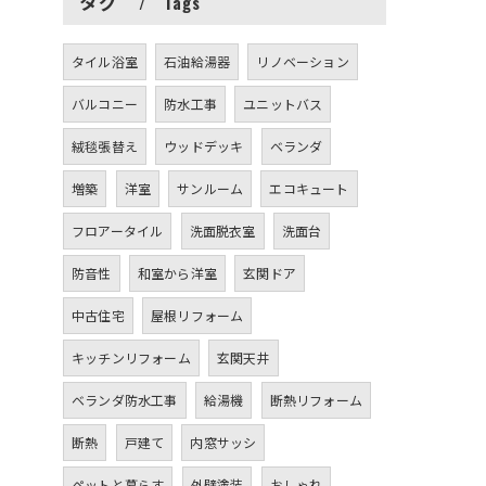
タグ
Tags
タイル浴室
石油給湯器
リノベーション
バルコニー
防水工事
ユニットバス
絨毯張替え
ウッドデッキ
ベランダ
増築
洋室
サンルーム
エコキュート
フロアータイル
洗面脱衣室
洗面台
防音性
和室から洋室
玄関ドア
中古住宅
屋根リフォーム
キッチンリフォーム
玄関天井
ベランダ防水工事
給湯機
断熱リフォーム
断熱
戸建て
内窓サッシ
ペットと暮らす
外壁塗装
おしゃれ