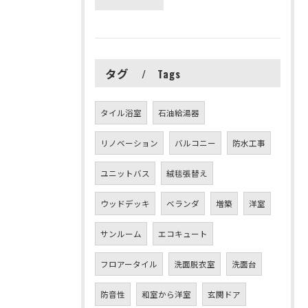
タグ
Tags
タイル浴室
石油給湯器
リノベーション
バルコニー
防水工事
ユニットバス
絨毯張替え
ウッドデッキ
ベランダ
増築
洋室
サンルーム
エコキュート
フロアータイル
洗面脱衣室
洗面台
防音性
和室から洋室
玄関ドア