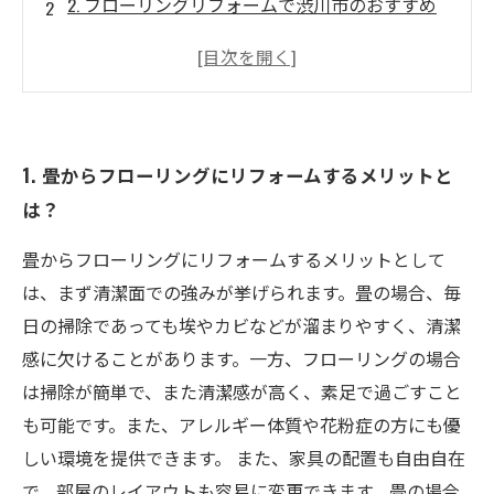
2. フローリングリフォームで渋川市のおすすめ
リフォーム会社とは？
3. フローリングリフォームに必要な工事の流れ
とは？
4. フローリングリフォームで選ぶべきおしゃれ
1. 畳からフローリングにリフォームするメリットと
な素材・色とは？
は？
5. フローリングリフォームの費用や相場はどの
くらい？
畳からフローリングにリフォームするメリットとして
は、まず清潔面での強みが挙げられます。畳の場合、毎
日の掃除であっても埃やカビなどが溜まりやすく、清潔
感に欠けることがあります。一方、フローリングの場合
は掃除が簡単で、また清潔感が高く、素足で過ごすこと
も可能です。また、アレルギー体質や花粉症の方にも優
しい環境を提供できます。 また、家具の配置も自由自在
で、部屋のレイアウトも容易に変更できます。畳の場合