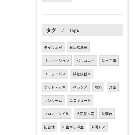
タグ
Tags
タイル浴室
石油給湯器
リノベーション
バルコニー
防水工事
ユニットバス
絨毯張替え
ウッドデッキ
ベランダ
増築
洋室
サンルーム
エコキュート
フロアータイル
洗面脱衣室
洗面台
防音性
和室から洋室
玄関ドア