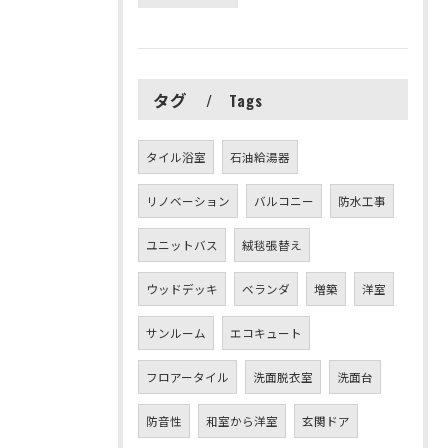
タグ
Tags
タイル浴室
石油給湯器
リノベーション
バルコニー
防水工事
ユニットバス
絨毯張替え
ウッドデッキ
ベランダ
増築
洋室
サンルーム
エコキュート
フロアータイル
洗面脱衣室
洗面台
防音性
和室から洋室
玄関ドア