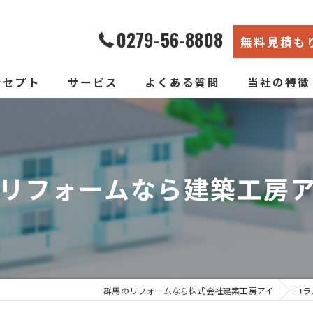
0279-56-8808
無料見積も
ンセプト
サービス
よくある質問
当社の特徴
エコ断熱リフォーム
内装
新築そっくりリフォーム
リノベーショ
リフォームなら建築工房
水回り
断熱
戸建て
群馬のリフォームなら株式会社建築工房アイ
コラ