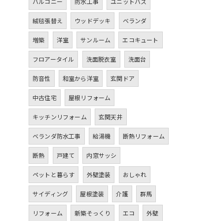
バルコニー
防水工事
ユニットバス
絨毯張替え
ウッドデッキ
ベランダ
増築
洋室
サンルーム
エコキュート
フロアータイル
洗面脱衣室
洗面台
防音性
和室から洋室
玄関ドア
中古住宅
屋根リフォーム
キッチンリフォーム
玄関天井
ベランダ防水工事
給湯機
断熱リフォーム
断熱
戸建て
内窓サッシ
ペットと暮らす
外壁塗装
おしゃれ
サイディング
屋根塗装
介護
群馬
リフォーム
新築そっくり
エコ
外壁