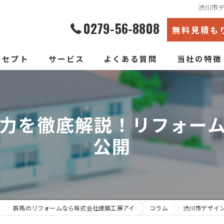
渋川市
0279-56-8808
無料見積も
ンセプト
サービス
よくある質問
当社の特徴
エコ断熱リフォーム
内装
新築そっくりリフォーム
リノベーショ
力を徹底解説！リフォー
公開
水回り
断熱
戸建て
群馬のリフォームなら株式会社建築工房アイ
コラム
渋川市デザイ