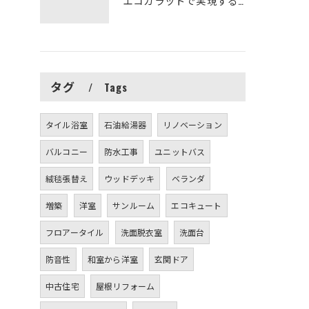
エコカラットで実現する快適リフォームの秘訣
タグ
Tags
タイル浴室
石油給湯器
リノベーション
バルコニー
防水工事
ユニットバス
絨毯張替え
ウッドデッキ
ベランダ
増築
洋室
サンルーム
エコキュート
フロアータイル
洗面脱衣室
洗面台
防音性
和室から洋室
玄関ドア
中古住宅
屋根リフォーム