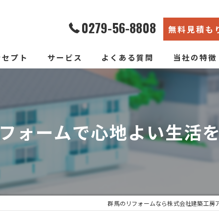
0279-56-8808
無料見積も
ンセプト
サービス
よくある質問
当社の特徴
エコ断熱リフォーム
内装
新築そっくりリフォーム
リノベーショ
フォームで心地よい生活
水回り
断熱
戸建て
群馬のリフォームなら株式会社建築工房