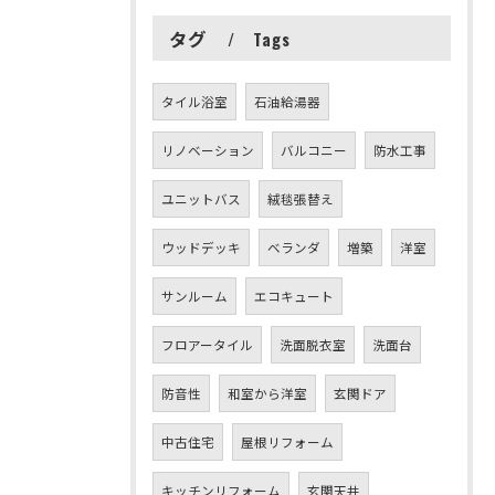
タグ
Tags
タイル浴室
石油給湯器
リノベーション
バルコニー
防水工事
ユニットバス
絨毯張替え
ウッドデッキ
ベランダ
増築
洋室
サンルーム
エコキュート
フロアータイル
洗面脱衣室
洗面台
防音性
和室から洋室
玄関ドア
中古住宅
屋根リフォーム
キッチンリフォーム
玄関天井