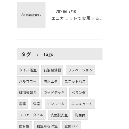
2026/07/18
エコカラットで実現する快適リフォームの秘訣
タグ
Tags
タイル浴室
石油給湯器
リノベーション
バルコニー
防水工事
ユニットバス
絨毯張替え
ウッドデッキ
ベランダ
増築
洋室
サンルーム
エコキュート
フロアータイル
洗面脱衣室
洗面台
防音性
和室から洋室
玄関ドア