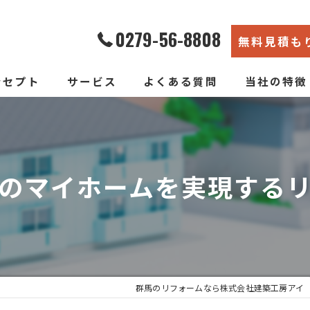
0279-56-8808
無料見積も
ンセプト
サービス
よくある質問
当社の特徴
エコ断熱リフォーム
内装
新築そっくりリフォーム
リノベーショ
のマイホームを実現する
水回り
断熱
戸建て
群馬のリフォームなら株式会社建築工房アイ