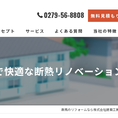
0279-56-8808
無料見積も
ンセプト
サービス
よくある質問
当社の特徴
エコ断熱リフォーム
内装
新築そっくりリフォーム
リノベーショ
で快適な断熱リノベーショ
水回り
断熱
戸建て
群馬のリフォームなら株式会社建築工