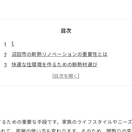
目次
1.
沼田市の断熱リノベーションの重要性とは
快適な住環境を作るための断熱材選び
実際のリノベーション事例：成功例とポイント
断熱リノベーション後の光熱費削減効果
専門家に相談！沼田市でのリノベーション業者選び
するための重要な手段です。家族のライフスタイルやニー
つれて、部屋の使い方も変わります。そのため、間取りの