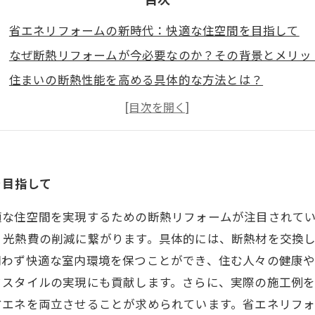
省エネリフォームの新時代：快適な住空間を目指して
なぜ断熱リフォームが今必要なのか？その背景とメリッ
住まいの断熱性能を高める具体的な方法とは？
成功事例紹介：断熱リフォームで変わった家の実態
健康と快適さを手に入れる！省エネな住まいの実現
断熱リフォームの未来：エコな住まいの可能性
快適な住空間の実現に向けて：省エネリフォームへの一
を目指して
適な住空間を実現するための断熱リフォームが注目されて
、光熱費の削減に繋がります。具体的には、断熱材を交換
問わず快適な室内環境を保つことができ、住む人々の健康
フスタイルの実現にも貢献します。さらに、実際の施工例
省エネを両立させることが求められています。省エネリフ