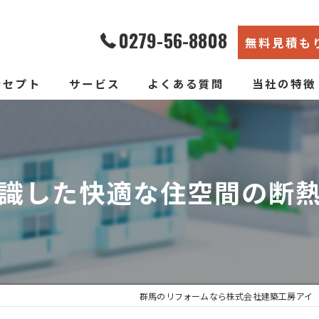
0279-56-8808
無料見積も
ンセプト
サービス
よくある質問
当社の特徴
エコ断熱リフォーム
内装
新築そっくりリフォーム
リノベーショ
識した快適な住空間の断
水回り
断熱
戸建て
群馬のリフォームなら株式会社建築工房アイ