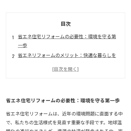
目次
省エネ住宅リフォームの必要性：環境を守る第
一歩
省エネリフォームのメリット：快適な暮らしを
実現する
計画の立て方：あなたのリフォームを成功させ
るために
具体的な工事と設備：省エネルギーのために必
省エネ住宅リフォームの必要性：環境を守る第一歩
要なもの
成功事例に学ぶ：実際の施工プロセスを紹介
省エネ住宅リフォームは、近年の環境問題に直面する中
省エネ住宅リフォームを始めるためのステップ
で、私たちの生活様式を見直す重要な手段です。地球温
バイステップガイド