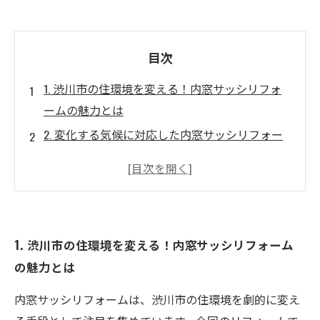
目次
1. 渋川市の住環境を変える！内窓サッシリフォ
ームの魅力とは
2. 変化する気候に対応した内窓サッシリフォー
ムの必要性
3. 最新技術とデザインで実現する快適な住まい
4. 施工事例から見る、内窓サッシリフォームの
成功ストーリー
1. 渋川市の住環境を変える！内窓サッシリフォーム
5. 家計に優しい！光熱費削減の実績と効果
の魅力とは
6. 内窓サッシリフォームで得られる心地よい生
活環境
内窓サッシリフォームは、渋川市の住環境を劇的に変え