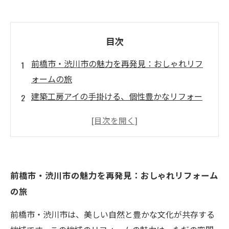
目次
前橋市・渋川市の魅力を再発見：おしゃれリフ
ォームの旅
建築工房アイの手掛ける、個性豊かなリフォー
ム事例
地域特性を活かした夏のリフォームトレンドと
は？
おしゃれリフォームのステップ：自分らしい空
前橋市・渋川市の魅力を再発見：おしゃれリフォーム
間を作る方法
の旅
リフォームの成功事例から学ぶ：心地よい空間
の秘訣
前橋市・渋川市は、美しい自然と豊かな文化が共存する
未来の住まいを考える：前橋市・渋川市のおし