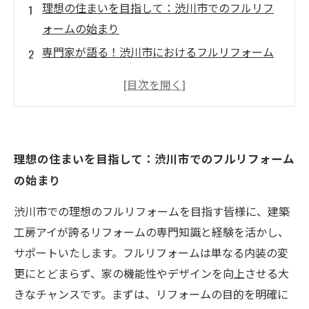
理想の住まいを目指して：渋川市でのフルリフ
ォームの始まり
専門家が語る！渋川市におけるフルリフォーム
の最新トレンド
成功するリフォームの秘訣：空間活用のアイデ
ィア集
事例紹介：建築工房アイの渋川市での素晴らし
理想の住まいを目指して：渋川市でのフルリフォーム
い施工事例
の始まり
施工後のメンテナンスがカギ！理想の住まいを
保つ方法
渋川市での理想のフルリフォームを目指す皆様に、建築
お客様の声：渋川市での理想のフルリフォーム
工房アイが誇るリフォームの専門知識と経験を活かし、
を実現した秘訣
サポートいたします。フルリフォームは単なる内装の変
あなたも夢を形に：渋川市のリフォームを建築
更にとどまらず、家の機能性やデザインを向上させる大
工房アイにお任せ
きなチャンスです。まずは、リフォームの目的を明確に