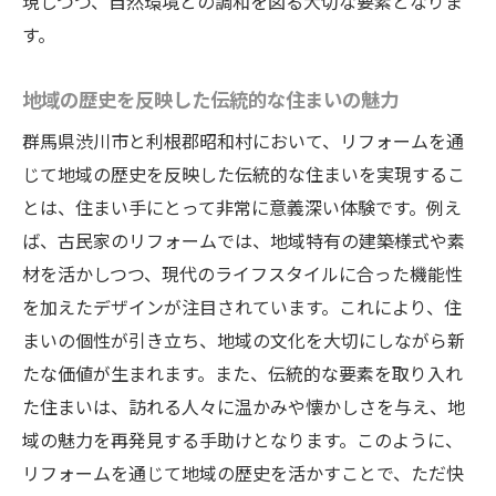
現しつつ、自然環境との調和を図る大切な要素となりま
生活動線を考えた効率的な住まい作り
す。
健康的な住環境を保つための工夫
リフォームがもたらす生活の質の向上
地域の歴史を反映した伝統的な住まいの魅力
家族全員が満足できる住まいの条件
群馬県渋川市と利根郡昭和村において、リフォームを通
住まいを通じて叶える豊かなライフスタイ
じて地域の歴史を反映した伝統的な住まいを実現するこ
ル
とは、住まい手にとって非常に意義深い体験です。例え
理想の住空間を追求する渋川市でのリフォーム
ば、古民家のリフォームでは、地域特有の建築様式や素
成功事例
材を活かしつつ、現代のライフスタイルに合った機能性
リフォームで蘇った古民家のストーリー
を加えたデザインが注目されています。これにより、住
最新技術を取り入れたリフォーム事例
まいの個性が引き立ち、地域の文化を大切にしながら新
住まいの個性を引き立てるデザイン例
たな価値が生まれます。また、伝統的な要素を取り入れ
た住まいは、訪れる人々に温かみや懐かしさを与え、地
家族の笑顔が増える住まいの実例
域の魅力を再発見する手助けとなります。このように、
予算内で理想を叶えたリフォームプロジェ
リフォームを通じて地域の歴史を活かすことで、ただ快
クト