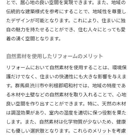
とで、居心地の良い空間を実現できます。また、地域の
現代的な機能を兼ね備えた古民家の改造
伝統的な建築様式を参考にすることで、地域性を尊重し
フィージビリティを考えたリフォーム計画
たデザインが可能となります。これにより、住まいに独
エネルギー効率を高める渋川市でのリフォーム
自の魅力を持たせることができ、住む人々にとっても愛
の秘訣
着の湧く空間となります。
省エネを実現する断熱技術
自然素材を使用したリフォームのメリット
再生可能エネルギーの活用法
エネルギー効率を考慮した設備の導入
リフォームにおいて自然素材を使用することは、環境保
護だけでなく、住まいの快適性にも大きな影響を与えま
地域の気候を考慮した節電対策
す。群馬県渋川市や利根郡昭和村では、地域の特産であ
優れた断熱性能を持つ窓の選び方
る木材や土壁などの自然素材を取り入れることで、心地
スマートホーム化で実現する省エネ住宅
良い空間を作り出すことができます。特に、天然の木材
快適で機能的！渋川市のリフォームで叶える理
は調湿効果があり、室内の湿度を適切に保つ役割を果た
想の住まい
します。また、自然素材は化学物質が少ないため、健康
家族のライフスタイルに合わせた間取りプ
にも優しい選択肢となります。これらのメリットを考慮