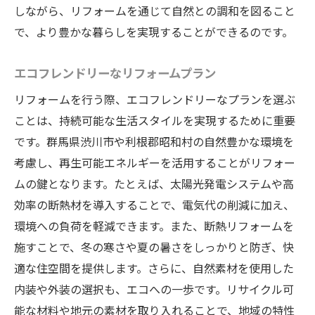
ラン
しながら、リフォームを通じて自然との調和を図ること
多機能スペースの作り方
で、より豊かな暮らしを実現することができるのです。
快適な住環境を実現する最新設備
エコフレンドリーなリフォームプラン
リラックス空間を生み出すインテリアの工
夫
リフォームを行う際、エコフレンドリーなプランを選ぶ
住まいの動線を考えたリフォーム案
ことは、持続可能な生活スタイルを実現するために重要
です。群馬県渋川市や利根郡昭和村の自然豊かな環境を
収納力を高めるリフォームテクニック
考慮し、再生可能エネルギーを活用することがリフォー
自然豊かな渋川市で実現するリフォームの新し
ムの鍵となります。たとえば、太陽光発電システムや高
い形
効率の断熱材を導入することで、電気代の削減に加え、
自然を感じられるアウトドアリビングの提
環境への負荷を軽減できます。また、断熱リフォームを
案
施すことで、冬の寒さや夏の暑さをしっかりと防ぎ、快
庭と一体化した住空間のアイデア
適な住空間を提供します。さらに、自然素材を使用した
自然光を取り入れた明るい室内環境
内装や外装の選択も、エコへの一歩です。リサイクル可
グリーンリフォームの実践例
能な材料や地元の素材を取り入れることで、地域の特性