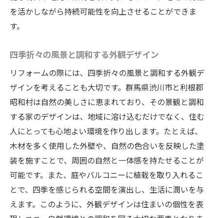
風景に溶け込むファサードデザイン
を活かしながら持続可能性を向上させることができま
自然との共生を考えたエコリフォーム
す。
地域特性を活かした渋川市でのリフォームの魅
四季折々の風景と調和する外観デザイン
力とは
リフォームの際には、四季折々の風景と調和する外観デ
地域資源を活用したリフォーム例
ザインを考えることも大切です。群馬県渋川市と利根郡
地元の職人が手がける伝統技術の紹介
昭和村は自然の美しさに恵まれており、その景観と調和
地域密着型のリフォームプランニング
する家のデザインは、地域に溶け込むだけでなく、住む
地域色豊かなデザインの実現方法
人にとっても心地よい環境を作り出します。たとえば、
地域特有の素材を使った住まいの魅力
木材を多く使用した外壁や、自然の色合いを反映した塗
地元の気候風土に合った快適な住まい
装を施すことで、周囲の自然と一体感を持たせることが
渋川市でのリフォームがもたらす快適なライフ
可能です。また、庭やバルコニーに植栽を取り入れるこ
スタイル
とで、四季を感じられる空間を演出し、生活に潤いを与
リフォームで実現する心地よい空間
えます。このように、外観デザインは住まいの個性を表