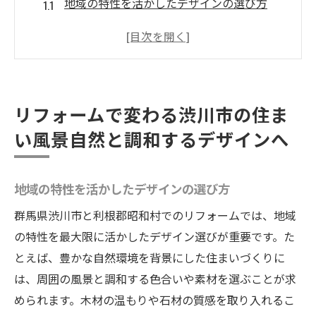
地域の特性を活かしたデザインの選び方
自然素材を使用したリフォームのメリット
エコフレンドリーなリフォームプラン
四季折々の風景と調和する外観デザイン
地域の歴史を反映した伝統的な住まいの魅
リフォームで変わる渋川市の住ま
力
い風景自然と調和するデザインへ
自然環境を守るための持続可能な手法
古き良き時代と現代を繋ぐ渋川市のリフォーム
地域の特性を活かしたデザインの選び方
アイデア
古民家再生リフォームの成功例
群馬県渋川市と利根郡昭和村でのリフォームでは、地域
の特性を最大限に活かしたデザイン選びが重要です。た
伝統とモダンを融合させたインテリアデザ
とえば、豊かな自然環境を背景にした住まいづくりに
イン
は、周囲の風景と調和する色合いや素材を選ぶことが求
昔ながらの住居の良さを引き立てる方法
められます。木材の温もりや石材の質感を取り入れるこ
歴史的価値を守るためのリフォーム技術