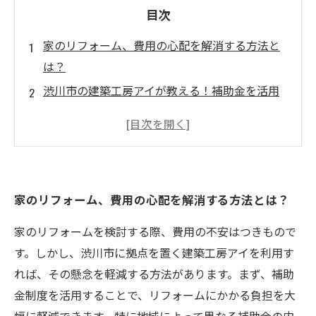
目次
家のリフォーム、費用の心配を解消する方法と
は？
渋川市の建築工房アイが教える！補助金を活用
するメリット
リフォームの夢を実現！最新の補助金制度を深
堀り
実際の施工事例から学ぶ、補助金を使った成功
家のリフォーム、費用の心配を解消する方法とは？
の秘訣
理想の住まいを手に入れるためのステップバイ
家のリフォームを検討する際、費用の不安はつきもので
ステップガイド
す。しかし、渋川市に拠点を置く建築工房アイを利用す
建築工房アイの魅力と実績を紹介！選ばれる理
れば、その懸念を軽減する方法があります。まず、補助
由とは
金制度を活用することで、リフォームにかかる負担を大