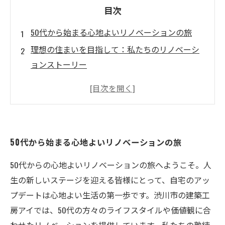
目次
50代から始まる心地よいリノベーションの旅
理想の住まいを目指して：私たちのリノベーシ
ョンストーリー
渋川市の建築工房アイが実現するあなたの夢の
空間
心地よい生活への第一歩：リノベーションのア
イデア
50代から始まる心地よいリノベーションの旅
成功する住まいのデザイン：50代のためのポイ
ント
50代からの心地よいリノベーションの旅へようこそ。人
新たな生活ステージを彩るリノベーションのス
生の新しいステージを迎える皆様にとって、自宅のアッ
スメ
プデートは心地よい生活の第一歩です。渋川市の建築工
房アイでは、50代の方々のライフスタイルや価値観に合