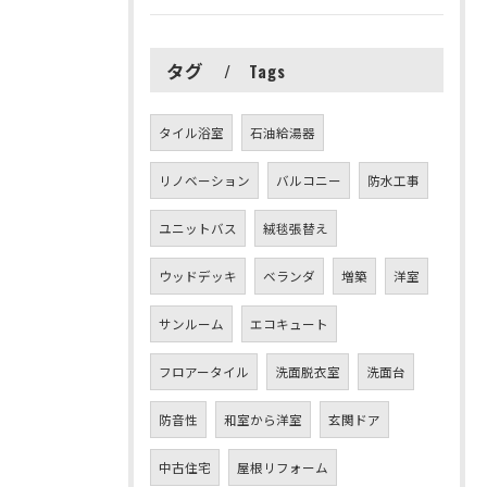
タグ
Tags
タイル浴室
石油給湯器
リノベーション
バルコニー
防水工事
ユニットバス
絨毯張替え
ウッドデッキ
ベランダ
増築
洋室
サンルーム
エコキュート
フロアータイル
洗面脱衣室
洗面台
防音性
和室から洋室
玄関ドア
中古住宅
屋根リフォーム