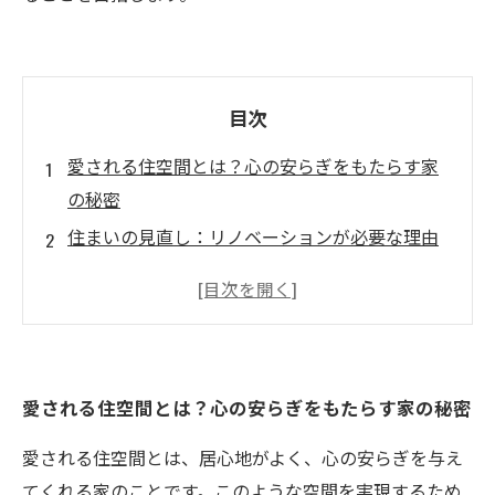
目次
愛される住空間とは？心の安らぎをもたらす家
の秘密
住まいの見直し：リノベーションが必要な理由
愛される住空間のリノベーションポイントを知
ろう
成功するリノベーション事例：おしゃれな住ま
いに変身
愛される住空間とは？心の安らぎをもたらす家の秘密
ライフスタイルに合わせたリノベーションのス
テップ
愛される住空間とは、居心地がよく、心の安らぎを与え
理想の住空間を手に入れるためのヒント
てくれる家のことです。このような空間を実現するため