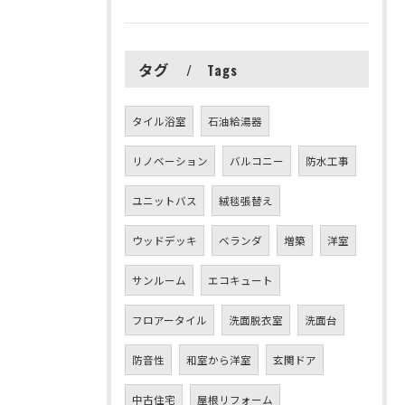
タグ
Tags
タイル浴室
石油給湯器
リノベーション
バルコニー
防水工事
ユニットバス
絨毯張替え
ウッドデッキ
ベランダ
増築
洋室
サンルーム
エコキュート
フロアータイル
洗面脱衣室
洗面台
防音性
和室から洋室
玄関ドア
中古住宅
屋根リフォーム