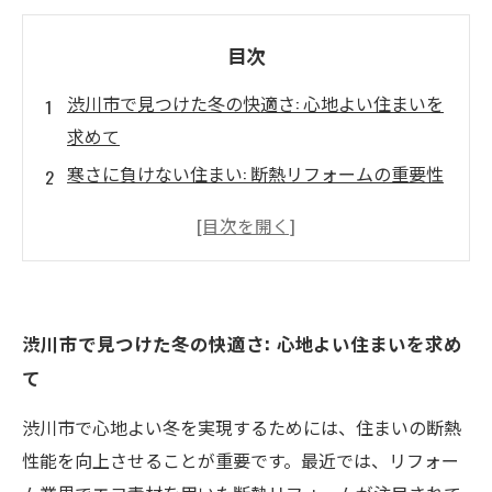
目次
渋川市で見つけた冬の快適さ: 心地よい住まいを
求めて
寒さに負けない住まい: 断熱リフォームの重要性
エコ素材で作る暖かい家: リフォーム業界の最新
トレンド
実際のリフォーム事例に見る快適な住まいとは
心身ともに温まる家作り: 渋川市の冬の暮らしを
渋川市で見つけた冬の快適さ: 心地よい住まいを求め
支える
て
これからの季節に向けた住まいの快適さを追求
して
渋川市で心地よい冬を実現するためには、住まいの断熱
性能を向上させることが重要です。最近では、リフォー