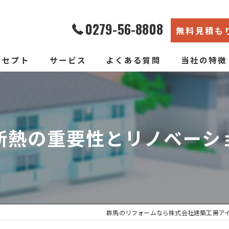
0279-56-8808
無料見積も
ンセプト
サービス
よくある質問
当社の特徴
エコ断熱リフォーム
内装
新築そっくりリフォーム
リノベーショ
断熱の重要性とリノベーシ
水回り
断熱
戸建て
群馬のリフォームなら株式会社建築工房ア