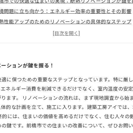
橋市での快適な住まいの実現：断熱リノベーションが鍵を
境問題に立ち向かう：エネルギー効率の重要性とその影響
熱性能アップのためのリノベーションの具体的なステップ
橋市の気候に合った断熱リノベーションの提案
康で快適な住環境を守る：断熱リノベーションの成果
たちが提供する多様なリノベーションプランのご紹介
心して断熱リノベーションを進めるためのアドバイス
ベーションが鍵を握る！
快適に保つための重要なステップとなっています。特に厳
、エネルギー消費を削減できるだけでなく、室内温度の安
ります。 リノベーションの流れは、まず現地調査から始
具体的な計画を立て、施工に入ります。建築工房アイでは
終的には、住まいの価値を高めるだけでなく、住む人々の
めの鍵です。前橋市での住まいの改善について、ぜひお問