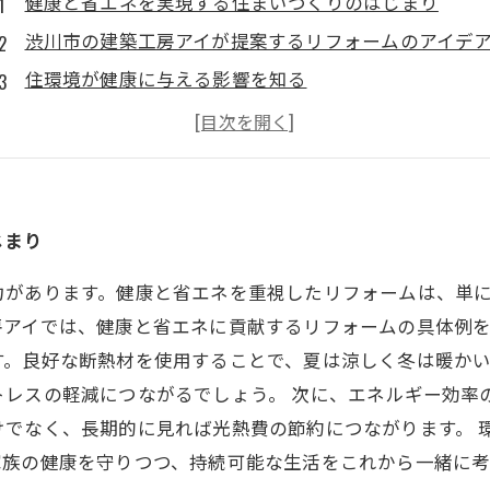
健康と省エネを実現する住まいづくりのはじまり
渋川市の建築工房アイが提案するリフォームのアイデ
住環境が健康に与える影響を知る
快適さと安全性を追求したリフォーム実例
省エネで家計を助ける賢い選択
持続可能な生活を支えるリフォームの重要性
健康と環境を考えた未来の住まいを手に入れよう
じまり
力があります。健康と省エネを重視したリフォームは、単
アイでは、健康と省エネに貢献するリフォームの具体例を
す。良好な断熱材を使用することで、夏は涼しく冬は暖か
レスの軽減につながるでしょう。 次に、エネルギー効率の
けでなく、長期的に見れば光熱費の節約につながります。 
家族の健康を守りつつ、持続可能な生活をこれから一緒に考