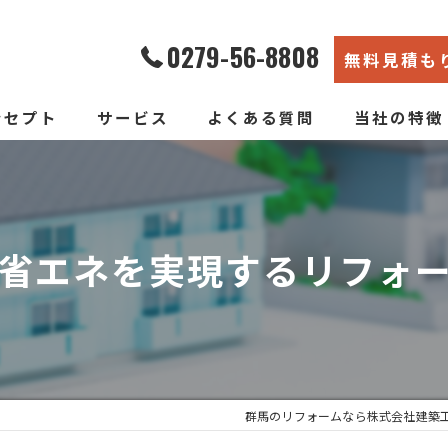
0279-56-8808
無料見積も
ンセプト
サービス
よくある質問
当社の特徴
エコ断熱リフォーム
内装
新築そっくりリフォーム
リノベーショ
省エネを実現するリフォ
水回り
断熱
戸建て
群馬のリフォームなら株式会社建築