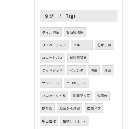
タグ
Tags
タイル浴室
石油給湯器
リノベーション
バルコニー
防水工事
ユニットバス
絨毯張替え
ウッドデッキ
ベランダ
増築
洋室
サンルーム
エコキュート
フロアータイル
洗面脱衣室
洗面台
防音性
和室から洋室
玄関ドア
中古住宅
屋根リフォーム