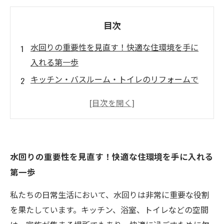
目次
水回りの重要性を見直す！快適な住環境を手に
入れる第一歩
キッチン・バスルーム・トイレのリフォームで
蘇る日常
最新デザインと機能性で水回りをアップデート
しよう！
成功事例から学ぶ！水回りリフォームの実践ガ
水回りの重要性を見直す！快適な住環境を手に入れる
イド
第一歩
リフォームで生活の質を向上！実際のお客様の
声を紹介
私たちの日常生活において、水回りは非常に重要な役割
快適な住環境を実現するための水回りリフォー
を果たしています。キッチン、浴室、トイレなどの空間
ムのメリット