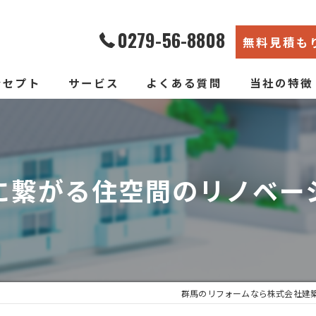
0279-56-8808
無料見積も
ンセプト
サービス
よくある質問
当社の特徴
エコ断熱リフォーム
内装
新築そっくりリフォーム
リノベーショ
に繋がる住空間のリノベー
水回り
断熱
戸建て
群馬のリフォームなら株式会社建