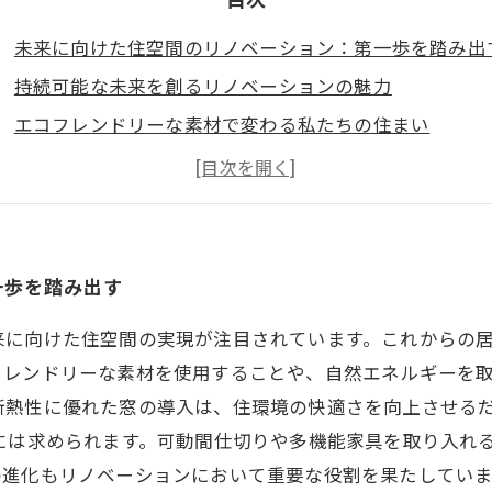
未来に向けた住空間のリノベーション：第一歩を踏み出
持続可能な未来を創るリノベーションの魅力
エコフレンドリーな素材で変わる私たちの住まい
成功事例から学ぶ！未来志向のリノベーションの実践
専門家が語る！快適性を追求した住空間のポイント
リノベーションで見えてくる未来の住空間のビジョン
未来につながる住空間を手に入れるための実践ガイド
一歩を踏み出す
来に向けた住空間の実現が注目されています。これからの
フレンドリーな素材を使用することや、自然エネルギーを
断熱性に優れた窓の導入は、住環境の快適さを向上させる
には求められます。可動間仕切りや多機能家具を取り入れ
進化もリノベーションにおいて重要な役割を果たしています