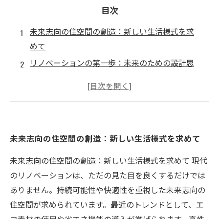
目次
未来志向の住空間の創造：新しい生活様式を求
めて
リノベーションの第一歩：未来のための設計思
想
成功事例の紹介：未来志向の住まいを実現した
実践者たち
技術革新の活用：スマートホームが示す新たな
未来志向の住空間の創造：新しい生活様式を求めて
可能性
個性豊かな住空間への道：自分だけのリノベー
未来志向の住空間の創造：新しい生活様式を求めて 現代
ション計画
のリノベーションは、ただの見た目を良くするだけでは
未来を見据えた住空間の重要性：心地よい生活
ありません。持続可能性や快適性を重視した未来志向の
のために
住空間が求められています。最近のトレンドとして、エ