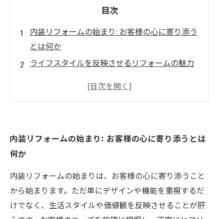
目次
内装リフォームの始まり: お客様の心に寄り添う
とは何か
ライフスタイルを反映させるリフォームの魅力
お客様の声を大切にする: 初めてのコミュニケー
ション
理想の空間を形にするためのポイントとテクニ
ック
内装リフォームの始まり: お客様の心に寄り添うとは
成功したリフォーム事例から学ぶお客様との絆
何か
共に創る心地よい空間: お客様との旅の終わりに
内装リフォームの始まりは、お客様の心に寄り添うこと
から始まります。ただ単にデザインや機能を重視するだ
けでなく、生活スタイルや価値観を反映させることが肝