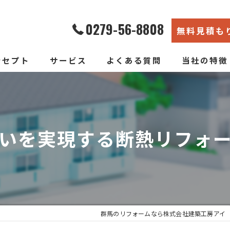
0279-56-8808
無料見積も
ンセプト
サービス
よくある質問
当社の特徴
エコ断熱リフォーム
内装
新築そっくりリフォーム
リノベーショ
いを実現する断熱リフォ
水回り
断熱
戸建て
群馬のリフォームなら株式会社建築工房アイ