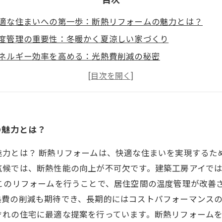
適な住まいへの第一歩：断熱リフォームの魅力とは？
度管理の重要性：冬暖かく夏涼しい家づくり
ネルギー効率を高める：光熱費削減の秘密
門家による最適な提案：断熱材と施工方法の選び方
エネ基準に基づくリフォーム：家の価値を高める理由
績に学ぶ：成功事例から見る断熱リフォームの効果
適でエコな住空間を手に入れるために：建築工房アイへの
の魅力とは？
魅力とは？ 断熱リフォームは、快適な住まいを実現するた
気候では、断熱性能の向上が不可欠です。建築工房アイで
 このリフォームを行うことで、居住空間の温度管理が改善
費の削減も期待でき、長期的にはコストパフォーマンスの
ぞれの住宅に最適な提案を行っています。断熱リフォーム