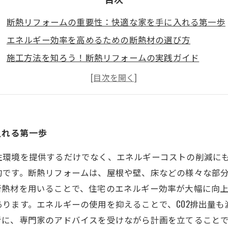
断熱リフォームの重要性：快適な家を手に入れる第一歩
エネルギー効率を高めるための断熱材の選び方
施工方法を知ろう！断熱リフォームの実践ガイド
実際のリフォーム事例から学ぶ成功の秘訣
専門家が語る！断熱リフォームの意外なメリット
持続可能な環境を考える：断熱リフォームが未来を変え
あなたの生活が変わる！省エネを実現するための行動計
入れる第一歩
住環境を提供するだけでなく、エネルギーコストの削減に
的です。断熱リフォームは、屋根や壁、床などの様々な部
熱材を用いることで、住宅のエネルギー効率が大幅に向上
ります。エネルギーの使用を抑えることで、CO2排出量
考に、専門家のアドバイスを受けながら計画を立てること