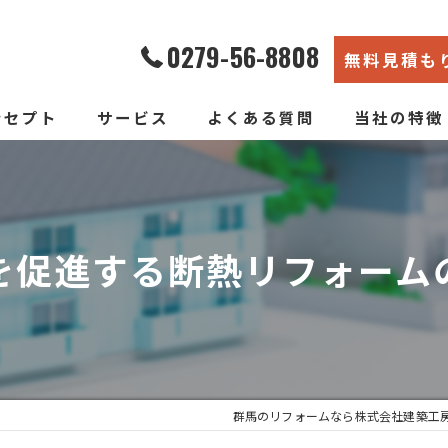
0279-56-8808
無料見積も
ンセプト
サービス
よくある質問
当社の特徴
エコ断熱リフォーム
内装
新築そっくりリフォーム
リノベーショ
を促進する断熱リフォーム
水回り
断熱
戸建て
群馬のリフォームなら株式会社建築工