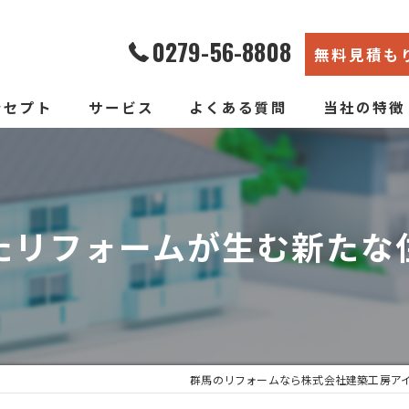
0279-56-8808
無料見積も
ンセプト
サービス
よくある質問
当社の特徴
エコ断熱リフォーム
内装
新築そっくりリフォーム
リノベーショ
たリフォームが生む新たな
水回り
断熱
戸建て
群馬のリフォームなら株式会社建築工房ア