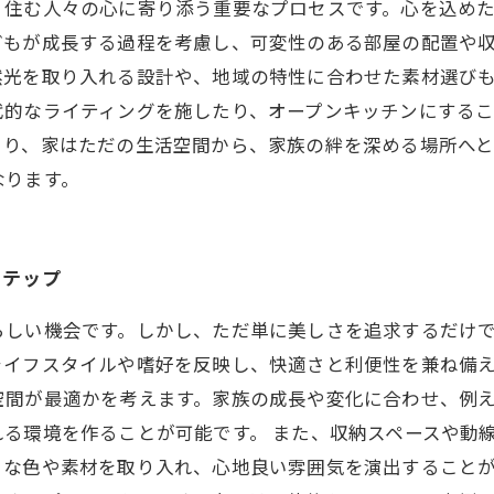
、住む人々の心に寄り添う重要なプロセスです。心を込め
どもが成長する過程を考慮し、可変性のある部屋の配置や
然光を取り入れる設計や、地域の特性に合わせた素材選び
代的なライティングを施したり、オープンキッチンにする
より、家はただの生活空間から、家族の絆を深める場所へ
なります。
ステップ
らしい機会です。しかし、ただ単に美しさを追求するだけ
ライフスタイルや嗜好を反映し、快適さと利便性を兼ね備
空間が最適かを考えます。家族の成長や変化に合わせ、例
る環境を作ることが可能です。 また、収納スペースや動
きな色や素材を取り入れ、心地良い雰囲気を演出すること