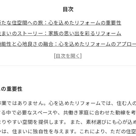
目次
新たな住空間への旅：心を込めたリフォームの重要性
住まいのストーリー：家族の思い出を彩るリフォーム
機能性と心地良さの融合：心を込めたリフォームのアプロ
実例紹介：心を込めたリフォームで生まれ変わった空間
リフォームの未来：ライフスタイルに寄り添う新たな空間
心を込めたリフォームが実現する、より良い暮らしとは
あなたもできる！心を込めたリフォームのステップ
ムの重要性
作業ではありません。心を込めたリフォームでは、住む人
する中で必要なスペースや、共働き家庭に合わせた動線を考
りやすい空間を提供します。 また、素材選びにも心が込
ンは、住まいに独自性を与えます。これにより、ただの住