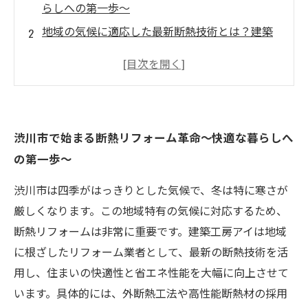
らしへの第一歩～
地域の気候に適応した最新断熱技術とは？建築
工房アイの挑戦
断熱リフォームで変わる住まいの快適性～施工
事例から見る効果～
健康と省エネを両立する断熱設計の秘密を解説
渋川市で始まる断熱リフォーム革命～快適な暮らしへ
渋川市の住環境を支える建築工房アイの断熱リ
の第一歩～
フォーム最新技術まとめ
なぜ今、断熱リフォームが渋川市で注目されて
渋川市は四季がはっきりとした気候で、冬は特に寒さが
いるのか？
厳しくなります。この地域特有の気候に対応するため、
断熱リフォームで未来の快適生活を実現するた
断熱リフォームは非常に重要です。建築工房アイは地域
めに知っておきたいこと
に根ざしたリフォーム業者として、最新の断熱技術を活
用し、住まいの快適性と省エネ性能を大幅に向上させて
います。具体的には、外断熱工法や高性能断熱材の採用