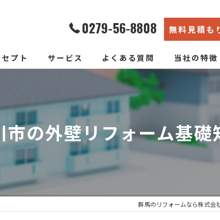
0279-56-8808
無料見積も
ンセプト
サービス
よくある質問
当社の特徴
エコ断熱リフォーム
内装
新築そっくりリフォーム
リノベーショ
川市の外壁リフォーム基礎
水回り
断熱
戸建て
群馬のリフォームなら株式会