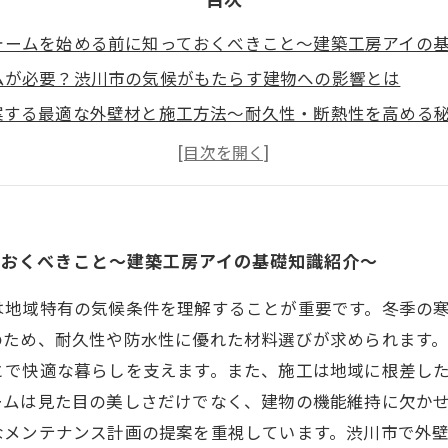
ォームを始める前に知っておくべきこと～建築工房アイの
ムが必要？渋川市の気候がもたらす建物への影響とは
案する最適な外壁材と施工方法～耐久性・断熱性を高める
るポイントと失敗しないリフォーム計画の立て方
ンスと長持ちさせるためのアフターケア～建築工房アイの
もたらす住まいの変化とは？見た目だけでなく機能性アッ
る外壁リフォーム業者を選ぶなら建築工房アイへ！地域密
ておくべきこと～建築工房アイの基礎知識紹介～
は地域特有の気候条件を理解することが重要です。冬季の
のため、耐久性や防水性に優れた材料選びが求められます
とで快適な暮らしを支えます。また、施工は地域に根差し
ームは見た目の美しさだけでなく、建物の機能維持に欠か
なメンテナンス計画の提案を重視しています。渋川市で外