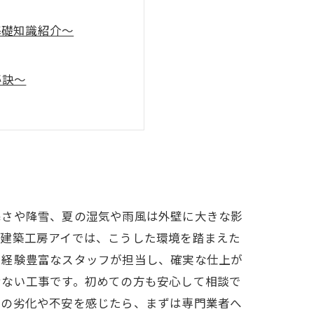
基礎知識紹介～
秘訣～
安心サポート～
プの実感
着の強みと施工実績紹介
寒さや降雪、夏の湿気や雨風は外壁に大きな影
。建築工房アイでは、こうした環境を踏まえた
た経験豊富なスタッフが担当し、確実な仕上が
せない工事です。初めての方も安心して相談で
壁の劣化や不安を感じたら、まずは専門業者へ