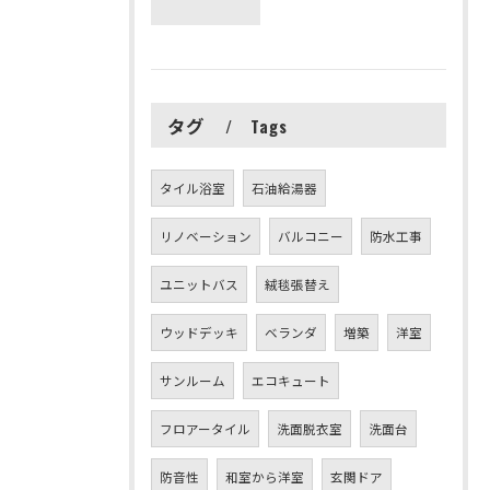
タグ
Tags
タイル浴室
石油給湯器
リノベーション
バルコニー
防水工事
ユニットバス
絨毯張替え
ウッドデッキ
ベランダ
増築
洋室
サンルーム
エコキュート
フロアータイル
洗面脱衣室
洗面台
防音性
和室から洋室
玄関ドア