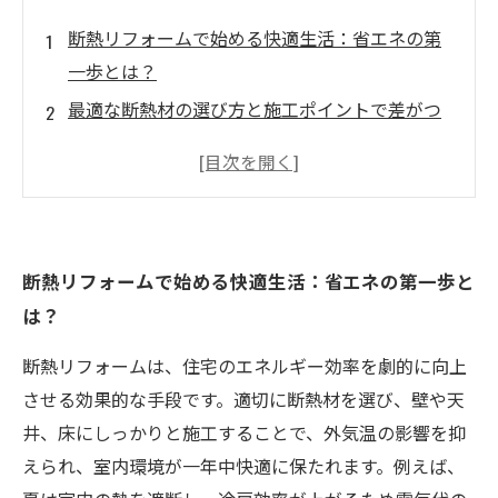
断熱リフォームで始める快適生活：省エネの第
一歩とは？
最適な断熱材の選び方と施工ポイントで差がつ
く省エネ効果
断熱リフォーム中の注意点と施工の流れをわか
りやすく解説
実践！断熱リフォーム後の室内環境と光熱費の
断熱リフォームで始める快適生活：省エネの第一歩と
変化を体験レポート
は？
断熱リフォームで叶える、快適で環境に優しい
理想の住まいへ
断熱リフォームは、住宅のエネルギー効率を劇的に向上
断熱リフォームのメリットとは？光熱費削減と
させる効果的な手段です。適切に断熱材を選び、壁や天
快適性の両立
井、床にしっかりと施工することで、外気温の影響を抑
これからの住宅に必須！断熱リフォームで実現
えられ、室内環境が一年中快適に保たれます。例えば、