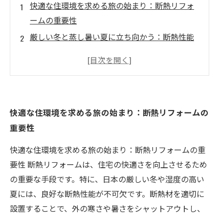
快適な住環境を求める旅の始まり：断熱リフォ
ームの重要性
厳しい冬と蒸し暑い夏に立ち向かう：断熱性能
を見直す時
健康的な生活空間の実現：断熱リフォームによ
る心地よさ
光熱費の節約と冷暖房効率の向上：断熱リフォ
快適な住環境を求める旅の始まり：断熱リフォームの
ームの嬉しい効果
重要性
家族の健康を守るために：結露とカビの防止策
未来のリフォームを考える：断熱リフォームの
快適な住環境を求める旅の始まり：断熱リフォームの重
選択肢
要性 断熱リフォームは、住宅の快適さを向上させるため
快適な住環境を手に入れるための第一歩：断熱
の重要な手段です。特に、日本の厳しい冬や湿度の高い
リフォームのすべて
夏には、良好な断熱性能が不可欠です。断熱材を適切に
設置することで、外の寒さや暑さをシャットアウトし、