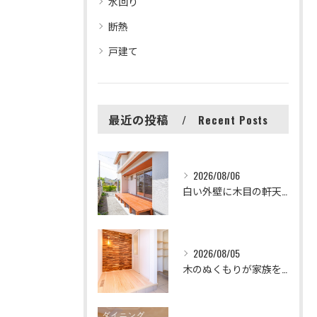
水回り
断熱
戸建て
最近の投稿
Recent Posts
2026/08/06
白い外壁に木目の軒天とウッドデッキが映える、清潔感のある外観...
2026/08/05
木のぬくもりが家族を迎えてくれる素敵な玄関🏠