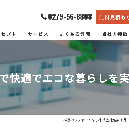
0279-56-8808
無料見積も
ンセプト
サービス
よくある質問
当社の特徴
エコ断熱リフォーム
内装
新築そっくりリフォーム
リノベーショ
で快適でエコな暮らしを
水回り
断熱
戸建て
群馬のリフォームなら株式会社建築工房