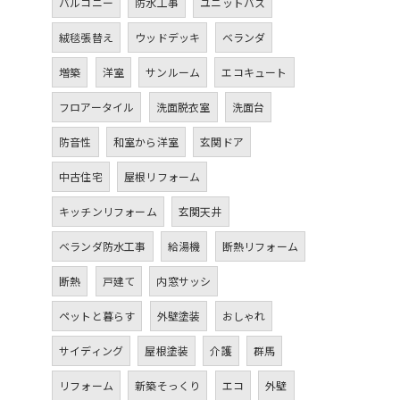
バルコニー
防水工事
ユニットバス
絨毯張替え
ウッドデッキ
ベランダ
増築
洋室
サンルーム
エコキュート
フロアータイル
洗面脱衣室
洗面台
防音性
和室から洋室
玄関ドア
中古住宅
屋根リフォーム
キッチンリフォーム
玄関天井
ベランダ防水工事
給湯機
断熱リフォーム
断熱
戸建て
内窓サッシ
ペットと暮らす
外壁塗装
おしゃれ
サイディング
屋根塗装
介護
群馬
リフォーム
新築そっくり
エコ
外壁