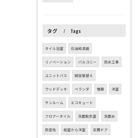
タグ
Tags
タイル浴室
石油給湯器
リノベーション
バルコニー
防水工事
ユニットバス
絨毯張替え
ウッドデッキ
ベランダ
増築
洋室
サンルーム
エコキュート
フロアータイル
洗面脱衣室
洗面台
防音性
和室から洋室
玄関ドア