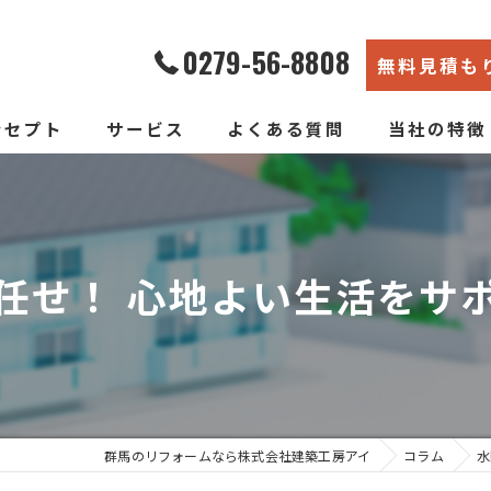
0279-56-8808
無料見積も
ンセプト
サービス
よくある質問
当社の特徴
エコ断熱リフォーム
内装
新築そっくりリフォーム
リノベーショ
任せ！ 心地よい生活をサ
水回り
断熱
戸建て
群馬のリフォームなら株式会社建築工房アイ
コラム
水