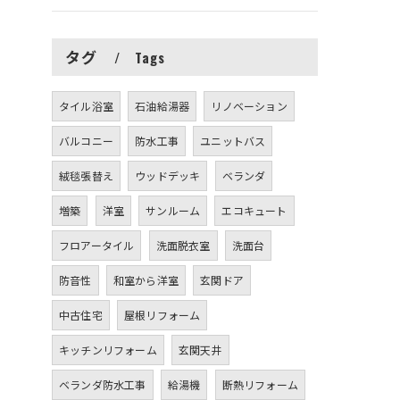
タグ
Tags
タイル浴室
石油給湯器
リノベーション
バルコニー
防水工事
ユニットバス
絨毯張替え
ウッドデッキ
ベランダ
増築
洋室
サンルーム
エコキュート
フロアータイル
洗面脱衣室
洗面台
防音性
和室から洋室
玄関ドア
中古住宅
屋根リフォーム
キッチンリフォーム
玄関天井
ベランダ防水工事
給湯機
断熱リフォーム