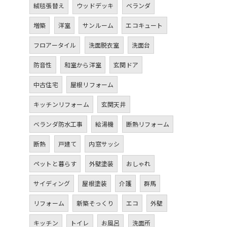
絨毯張替え
ウッドデッキ
ベランダ
増築
洋室
サンルーム
エコキュート
フロアータイル
洗面脱衣室
洗面台
防音性
和室から洋室
玄関ドア
中古住宅
屋根リフォーム
キッチンリフォーム
玄関天井
ベランダ防水工事
給湯機
断熱リフォーム
断熱
戸建て
内窓サッシ
ペットと暮らす
外壁塗装
おしゃれ
サイディング
屋根塗装
介護
群馬
リフォーム
新築そっくり
エコ
外壁
キッチン
トイレ
お風呂
洗面所