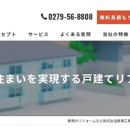
0279-56-8808
無料見積も
ンセプト
サービス
よくある質問
当社の特徴
エコ断熱リフォーム
内装
新築そっくりリフォーム
リノベーショ
住まいを実現する戸建てリ
水回り
断熱
戸建て
群馬のリフォームなら株式会社建築工