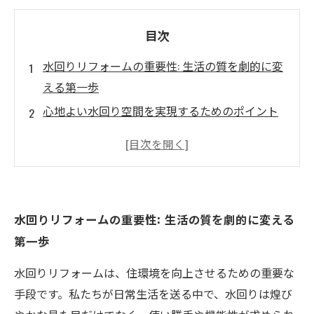
目次
水回りリフォームの重要性: 生活の質を劇的に変
える第一歩
心地よい水回り空間を実現するためのポイント
とは？
最新トレンドを取り入れた水回りリフォームの
提案
機能性と美しさを兼ね備えた水回りリフォーム
水回りリフォームの重要性: 生活の質を劇的に変える
事例
第一歩
安心・安全な水回りを実現するための設計のコ
ツ
水回りリフォームは、住環境を向上させるための重要な
理想の水回りを手に入れるためのステップバイ
手段です。私たちが日常生活を送る中で、水回りは煌び
ステップガイド